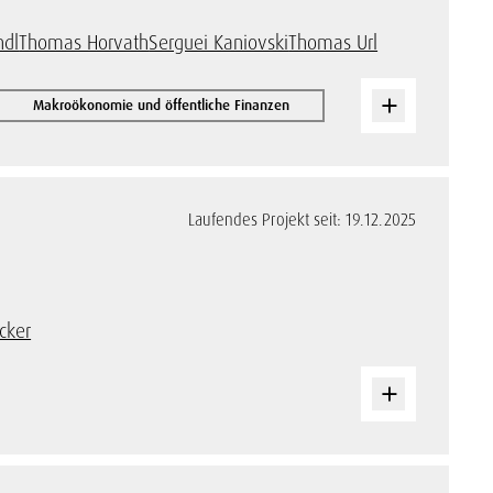
ndl
Thomas Horvath
Serguei Kaniovski
Thomas Url
Makroökonomie und öffentliche Finanzen
Laufendes Projekt seit: 19.12.2025
cker