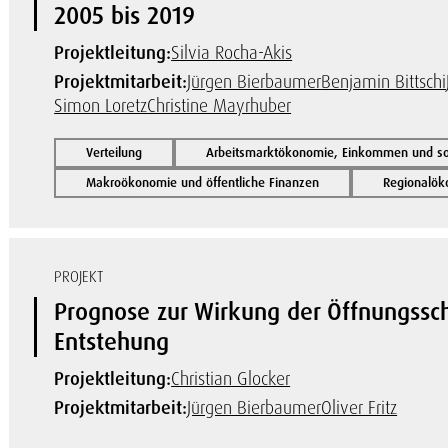
2005 bis 2019
Projektleitung:
Silvia Rocha-Akis
Projektmitarbeit:
Jürgen Bierbaumer
Benjamin Bittschi
Simon Loretz
Christine Mayrhuber
Verteilung
Arbeitsmarktökonomie, Einkommen und soz
Makroökonomie und öffentliche Finanzen
Regionalök
PROJEKT
Prognose zur Wirkung der Öffnungsschr
Entstehung
Projektleitung:
Christian Glocker
Projektmitarbeit:
Jürgen Bierbaumer
Oliver Fritz