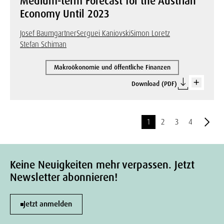
Medium-term Forecast for the Austrian
Economy Until 2023
Josef Baumgartner
Serguei Kaniovski
Simon Loretz
Stefan Schiman
Makroökonomie und öffentliche Finanzen
Download (PDF)
1
2
3
4
Keine Neuigkeiten mehr verpassen. Jetzt
Newsletter abonnieren!
Jetzt anmelden