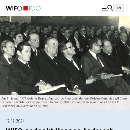
EN
Am 14. Jänner 1977 wohnte Hannes Androsch als Finanzminister der 50-Jahre-Feier des WIFO bei.
Er blieb dem Österreichischen Institut für Wirtschaftsforschung bis zu seinem Ableben am 11.
Dezember 2024 verbunden. © WIFO
12.12.2024