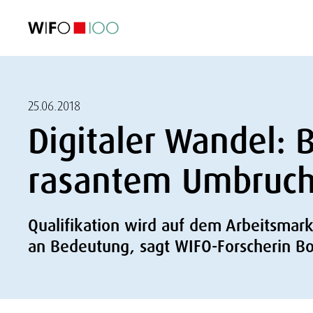
AKTUELL
AKTUELL
AKTUELL
AKTUELL
Außenhandel
Außenhandel
Außenhandel
Außenhandel
Visualisierungen
Visualisierungen
Visualisierungen
Visualisierungen
WIFO-Wirtsc
WIFO-Wirtsc
WIFO-Wirtsc
WIFO-Wirtsc
25.06.2018
Digitaler Wandel: B
rasantem Umbruc
Qualifikation wird auf dem Arbeitsmarkt
an Bedeutung, sagt WIFO-Forscherin B