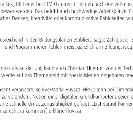
šek, HR-Leiter bei IBM Österreich: „In den nächsten zehn bis 
esser werden. Das betrifft auch hochwertige Arbeitsplätze. Ein
tisches Denken, Kreativität oder kommunikative Fähigkeiten w
ausreichend in den Bildungsplänen etabliert, sagte Zakrajšek: „
 – und Programmieren fehlen meist gänzlich am Bildungsweg d
n muss als an der Uni, kann auch Christian Huemer von der Tech
 werde auf das Themenfeld mit spezialisierten Angeboten reag
rasant verändern, so Eva-Maria Huysza, HR-Leiterin bei Dimens
 zu verändern. Neben einer digitalen Grundkompetenz seien ab
eine schnelle Umsetzungsfähigkeit gefragt. „Erst darauf kön
zurecht zu kommen“, erklärte Huysza.