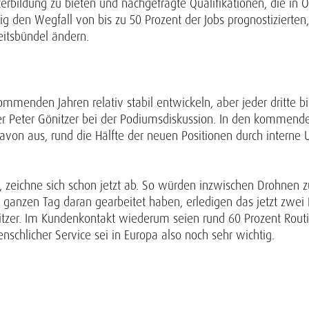
rbildung zu bieten und nachgefragte Qualifikationen, die in Ös
ig den Wegfall von bis zu 50 Prozent der Jobs prognostizierten,
eitsbündel ändern.
mmenden Jahren relativ stabil entwickeln, aber jeder dritte bis
rer Peter Gönitzer bei der Podiumsdiskussion. In den kommend
 davon aus, rund die Hälfte der neuen Positionen durch inter
e, zeichne sich schon jetzt ab. So würden inzwischen Drohnen 
n ganzen Tag daran gearbeitet haben, erledigen das jetzt zwei 
 Gönitzer. Im Kundenkontakt wiederum seien rund 60 Prozent Ro
chlicher Service sei in Europa also noch sehr wichtig.