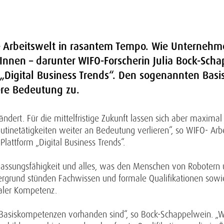
ie Arbeitswelt in rasantem Tempo. Wie Unterneh
nnen – darunter WIFO-Forscherin Julia Bock-Scha
 „Digital Business Trends“. Den sogenannten B
ere Bedeutung zu.
erändert. Für die mittelfristige Zukunft lassen sich aber maxim
utinetätigkeiten weiter an Bedeutung verlieren“, so WIFO- Arb
Plattform „Digital Business Trends“.
npassungsfähigkeit und alles, was den Menschen von Robotern
dergrund stünden Fachwissen und formale Qualifikationen sowi
aler Kompetenz.
 Basiskompetenzen vorhanden sind“, so Bock-Schappelwein. „Wi