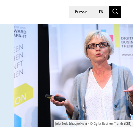
Presse
EN
Julia Bock-Schappelwein – © Digital Business Trends (DBT)