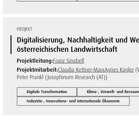
PROJEKT
Digitalisierung, Nachhaltigkeit und W
österreichischen Landwirtschaft
Projektleitung:
Franz Sinabell
Projektmitarbeit:
Claudia Kettner-Marx
Agnes Kügler
(
Peter Prankl (Josephinum Research (AT))
Digitale Transformation
Klima-, Umwelt- und Ressou
Industrie-, Innovations- und internationale Ökonomie