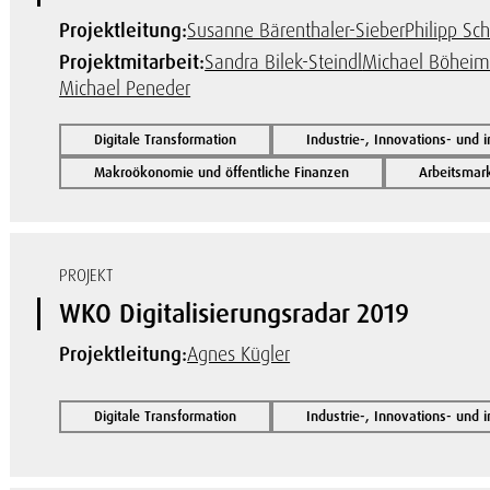
Projektleitung:
Susanne Bärenthaler-Sieber
Philipp Sc
Projektmitarbeit:
Sandra Bilek-Steindl
Michael Böhei
Michael Peneder
Digitale Transformation
Industrie-, Innovations- und 
Makroökonomie und öffentliche Finanzen
Arbeitsmar
PROJEKT
WKO Digitalisierungsradar 2019
Projektleitung:
Agnes Kügler
Digitale Transformation
Industrie-, Innovations- und 