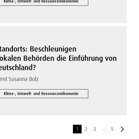
Klima-, Umwelt- und Ressourcenökonomie
Standorts: Beschleunigen
kalen Behörden die Einführung von
eutschland?
 mit Susanna Bolz
Klima-, Umwelt- und Ressourcenökonomie
1
2
3
…
5