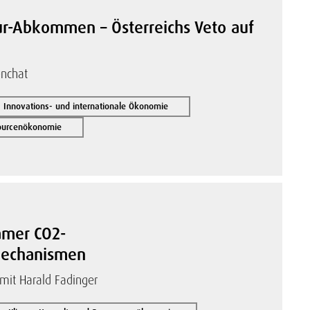
ur-Abkommen – Österreichs Veto auf
enchat
-, Innovations- und internationale Ökonomie
sourcenökonomie
amer CO2-
mechanismen
mit Harald Fadinger