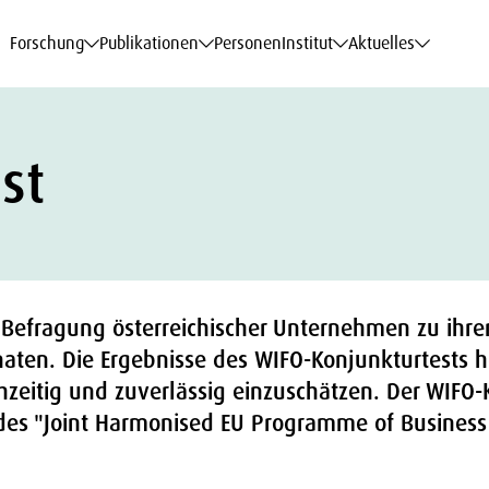
haftsdaten
haftsdaten
haftsdaten
haftsdaten
Karriere
Karriere
Karriere
Karriere
Modelle am WIFO
Modelle am WIFO
Modelle am WIFO
Modelle am WIFO
Forschung
Publikationen
Personen
Institut
Aktuelles
st
 Befragung österreichischer Unternehmen zu ihrer
ten. Die Ergebnisse des WIFO-Konjunkturtests h
ühzeitig und zuverlässig einzuschätzen. Der WIFO
il des "Joint Harmonised EU Programme of Busine