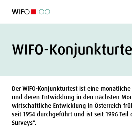
AKTUELL
AKTUELL
AKTUELL
AKTUELL
Außenhandel
Außenhandel
Außenhandel
Außenhandel
Visualisierungen
Visualisierungen
Visualisierungen
Visualisierungen
WIFO-Wirtsc
WIFO-Wirtsc
WIFO-Wirtsc
WIFO-Wirtsc
WIFO-Konjunkturte
Der WIFO-Konjunkturtest ist eine monatliche
und deren Entwicklung in den nächsten Mona
wirtschaftliche Entwicklung in Österreich fr
seit 1954 durchgeführt und ist seit 1996 Te
Surveys".