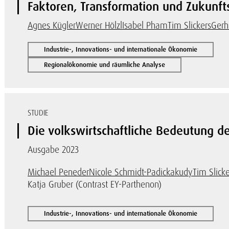
Faktoren, Transformation und Zukunft
Agnes Kügler
Werner Hölzl
Isabel Pham
Tim Slickers
Gerh
Industrie-, Innovations- und internationale Ökonomie
Regionalökonomie und räumliche Analyse
STUDIE
Die volkswirtschaftliche Bedeutung 
Ausgabe 2023
Michael Peneder
Nicole Schmidt-Padickakudy
Tim Slicke
Katja Gruber (Contrast EY-Parthenon)
Industrie-, Innovations- und internationale Ökonomie