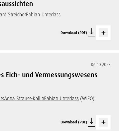
saussichten
ard Streicher
Fabian Unterlass
Download (PDF)
06.10.2023
des Eich- und Vermessungswesens
rs
Anna Strauss-Kollin
Fabian Unterlass
(WIFO)
Download (PDF)