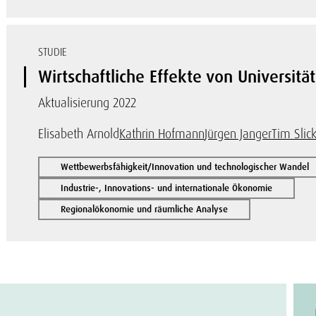
STUDIE
Wirtschaftliche Effekte von Universitä
Aktualisierung 2022
Elisabeth Arnold
Kathrin Hofmann
Jürgen Janger
Tim Slic
Wettbewerbsfähigkeit/Innovation und technologischer Wandel
Industrie-, Innovations- und internationale Ökonomie
Regionalökonomie und räumliche Analyse