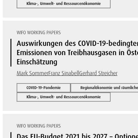
Klima-, Umwelt- und Ressourcenökonomie
WIFO WORKING PAPERS
Auswirkungen des COVID-19-bedingten
Emissionen von Treibhausgasen in Öste
Einschätzung
Mark Sommer
Franz Sinabell
Gerhard Streicher
COVID-19-Pandemie
Regionalökonomie und räumlich
Klima-, Umwelt- und Ressourcenökonomie
WIFO WORKING PAPERS
Das EU-Budget 2021 bis 2027 – Option