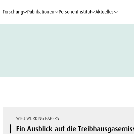
haftsdaten
haftsdaten
haftsdaten
haftsdaten
Karriere
Karriere
Karriere
Karriere
Modelle am WIFO
Modelle am WIFO
Modelle am WIFO
Modelle am WIFO
Forschung
Publikationen
Personen
Institut
Aktuelles
WIFO WORKING PAPERS
Ein Ausblick auf die Treibhausgasemis