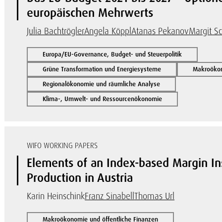
europäischen Mehrwerts
Julia Bachtrögler
Angela Köppl
Atanas Pekanov
Margit Sc
Europa/EU-Governance, Budget- und Steuerpolitik
Grüne Transformation und Energiesysteme
Makroökon
Regionalökonomie und räumliche Analyse
Klima-, Umwelt- und Ressourcenökonomie
WIFO WORKING PAPERS
Elements of an Index-based Margin In
Production in Austria
Karin Heinschink
Franz Sinabell
Thomas Url
Makroökonomie und öffentliche Finanzen