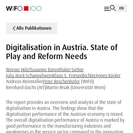
EN
Alle Publikationen
Digitalisation in Austria. State of
Play and Reform Needs
Werner Hölzl
Susanne Bärenthaler-Sieber
Julia Bock-Schappelwein
Klaus S. Friesenbichler
Agnes Kügler
Andreas Reinstaller
Peter Reschenhofer
(WIFO)
Bernhard Dachs (AIT)
Martin Risak (Universität Wien)
The report provides an overview and analysis of the state of
digitalisation in Austria. The findings show that the
digitalisation performance of the Austrian economy is mixed.
The overall digitalisation performance of Austria is marked by
good performance in the manufacturing industries and
weaknesses in the service sector compared to the innovation