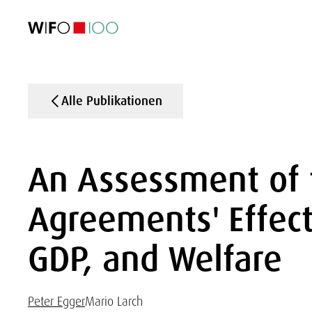
AKTUELL
AKTUELL
AKTUELL
AKTUELL
Außenhandel
Außenhandel
Außenhandel
Außenhandel
Visualisierungen
Visualisierungen
Visualisierungen
Visualisierungen
WIFO-Wirtsc
WIFO-Wirtsc
WIFO-Wirtsc
WIFO-Wirtsc
Alle Publikationen
An Assessment of 
Agreements' Effect
GDP, and Welfare
Peter Egger
Mario Larch