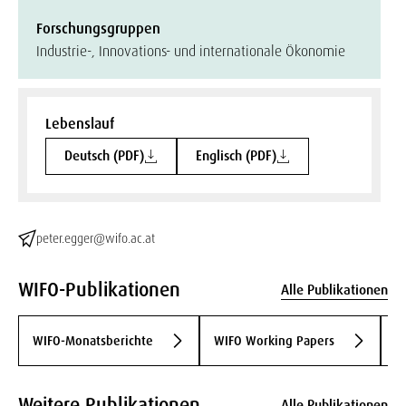
Forschungsgruppen
Industrie-, Innovations- und internationale Ökonomie
Lebenslauf
Deutsch (PDF)
Englisch (PDF)
peter.egger@wifo.ac.at
WIFO-Publikationen
Alle Publikationen
A
WIFO-Monatsberichte
WIFO Working Papers
Q
Weitere Publikationen
Alle Publikationen