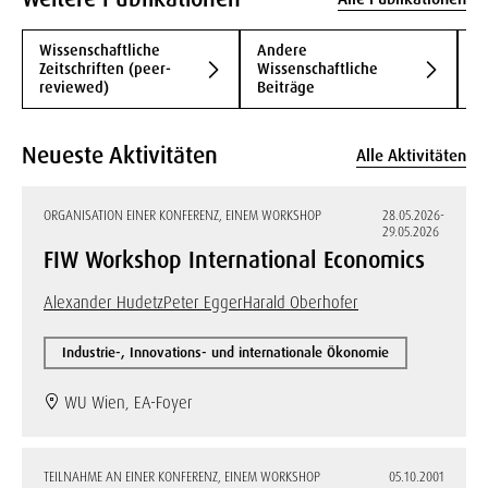
Wissenschaftliche
Andere
B
Zeitschriften (peer-
Wissenschaftliche
B
reviewed)
Beiträge
Neueste Aktivitäten
Alle Aktivitäten
ORGANISATION EINER KONFERENZ, EINEM WORKSHOP
28.05.2026-
29.05.2026
FIW Workshop International Economics
Alexander Hudetz
Peter Egger
Harald Oberhofer
Industrie-, Innovations- und internationale Ökonomie
WU Wien, EA-Foyer
TEILNAHME AN EINER KONFERENZ, EINEM WORKSHOP
05.10.2001