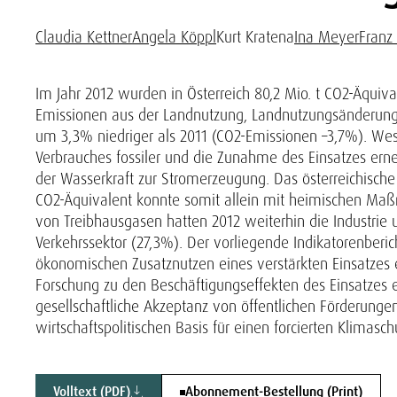
Claudia Kettner
Angela Köppl
Kurt Kratena
Ina Meyer
Franz 
Im Jahr 2012 wurden in Österreich 80,2 Mio. t CO2-Äqui
Emissionen aus der Landnutzung, Landnutzungsänderung
um 3,3% niedriger als 2011 (CO2-Emissionen –3,7%). We
Verbrauches fossiler und die Zunahme des Einsatzes erne
der Wasserkraft zur Stromerzeugung. Das österreichische 
CO2-Äquivalent konnte somit allein mit heimischen Maß
von Treibhausgasen hatten 2012 weiterhin die Industri
Verkehrssektor (27,3%). Der vorliegende Indikatorenberi
ökonomischen Zusatznutzen eines verstärkten Einsatzes 
Forschung zu den Beschäftigungseffekten des Einsatzes e
gesellschaftliche Akzeptanz von öffentlichen Förderungen
wirtschaftspolitischen Basis für einen forcierten Klimasch
Volltext (PDF)
Abonnement-Bestellung (Print)