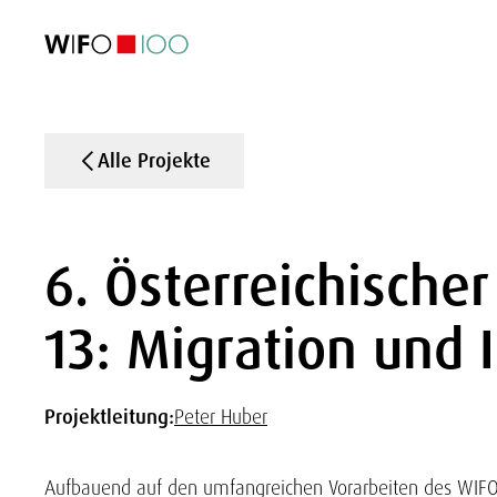
AKTUELL
AKTUELL
AKTUELL
AKTUELL
Außenhandel
Außenhandel
Außenhandel
Außenhandel
Visualisierungen
Visualisierungen
Visualisierungen
Visualisierungen
WIFO-Wirtsc
WIFO-Wirtsc
WIFO-Wirtsc
WIFO-Wirtsc
Alle Projekte
6. Österreichischer
13: Migration und 
Projektleitung:
Peter Huber
Aufbauend auf den umfangreichen Vorarbeiten des WIFO