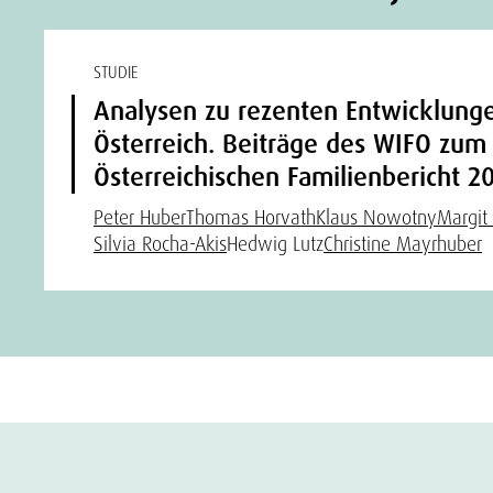
STUDIE
Analysen zu rezenten Entwicklunge
Österreich. Beiträge des WIFO zum 
Österreichischen Familienbericht 2
Peter Huber
Thomas Horvath
Klaus Nowotny
Margit 
Silvia Rocha-Akis
Hedwig Lutz
Christine Mayrhuber