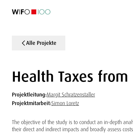
AKTUELL
AKTUELL
AKTUELL
AKTUELL
Außenhandel
Außenhandel
Außenhandel
Außenhandel
Visualisierungen
Visualisierungen
Visualisierungen
Visualisierungen
WIFO-Wirtsc
WIFO-Wirtsc
WIFO-Wirtsc
WIFO-Wirtsc
Alle Projekte
Health Taxes from 
Projektleitung:
Margit Schratzenstaller
Projektmitarbeit:
Simon Loretz
The objective of the study is to conduct an in-depth anal
their direct and indirect impacts and broadly assess costs