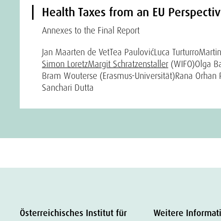
Health Taxes from an EU Perspecti
Annexes to the Final Report
Jan Maarten de Vet
Tea Paulović
Luca Turturro
Marti
Simon Loretz
Margit Schratzenstaller
(WIFO)
Olga B
Bram Wouterse (Erasmus-Universität)
Rana Orhan 
Sanchari Dutta
Österreichisches Institut für
Weitere Informat