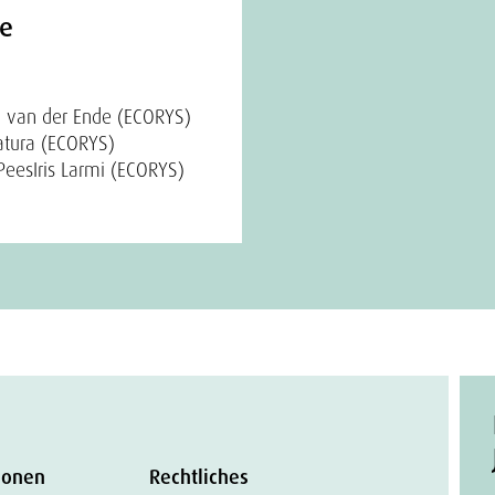
ve
n van der Ende (ECORYS)
atura (ECORYS)
Pees
Iris Larmi (ECORYS)
ionen
Rechtliches