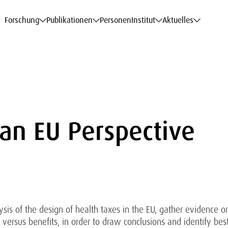
haftsdaten
haftsdaten
haftsdaten
haftsdaten
Karriere
Karriere
Karriere
Karriere
Modelle am WIFO
Modelle am WIFO
Modelle am WIFO
Modelle am WIFO
Forschung
Publikationen
Personen
Institut
Aktuelles
an EU Perspective
ysis of the design of health taxes in the EU, gather evidence o
 versus benefits, in order to draw conclusions and identify bes