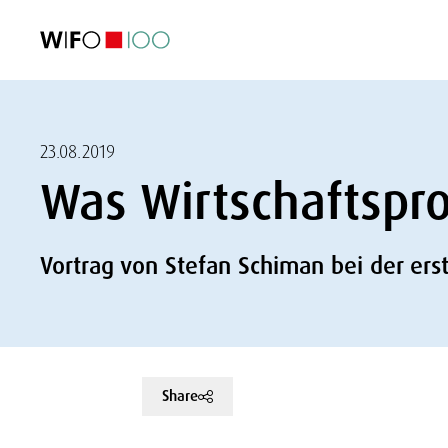
AKTUELL
AKTUELL
AKTUELL
AKTUELL
Außenhandel
Außenhandel
Außenhandel
Außenhandel
Visualisierungen
Visualisierungen
Visualisierungen
Visualisierungen
WIFO-Wirtsc
WIFO-Wirtsc
WIFO-Wirtsc
WIFO-Wirtsc
23.08.2019
Was Wirtschaftspr
Vortrag von Stefan Schiman bei der erst
Share