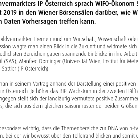
nvermarkters IP Österreich sprach WIFO-Ökonom S
t 2019 in den Wiener Börsensälen darüber, wie W
Daten Vorhersagen treffen kann.
tbildvermarkter Themen rund um Wirtschaft, Wissenschaft oder
 session wagte man einen Blick in die Zukunft und widmete si
edlichsten Bereichen gaben spannende Einblicke in ihre Arbei
(SAS), Manfred Dorninger (Universität Wien, Institut für Met
attler (IP Österreich).
 in seinem Vortrag anhand der Darstellung einer positiven 
n Österreich. Je höher das BIP-Wachstum in der zweiten Hälfte 
ingegen stellt sich der landläufig vermutete positive Zusa
raus, die sich aus dem gleichen Saisonmuster der beiden Größ
s besonders wichtig, dass die Themenbereiche zur DNA von n-t
n, bei der wir bewusst über den Tellerrand blicken und somit