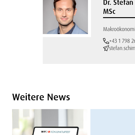
Dr. Stefa
MSc
Makroökonomie
+43 1 798 2
stefan.sch
Weitere News