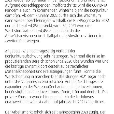
2021 wieder ab, vor allem in der Gastronomie und Hotellerie.
Aufgrund des schleppenden Impffortschritts wird die COVID‑19-
Pandemie auch im kommenden Winterhalbjahr die Konjunktur
dämpfen. Ab dem Frühjahr 2022 dürfte sich das Wachstum
dann wieder beschleunigen, weshalb die BIP-Prognose für 2022
nur leicht auf +4,8% gesenkt wird. Für 2021 wird die
Wachstumsrate auf +4,4% angehoben, da die
Aufwärtsrevisionen im 1. Halbjahr die Abwärtsrevisionen im
zweiten überwiegen.
Angebots- wie nachfrageseitig verläuft der
Konjunkturaufschwung sehr heterogen. Während die Krise im
produzierenden Bereich schon Ende 2020 überwunden war und
die kräftige Dynamik dort derzeit zu beträchtlicher
Materialknappheit und Preissteigerungen führt, könnte die
Wertschöpfung in manchen Dienstleistungen 2021 sogar noch
unter das Vorjahresniveau rutschen. Auf der Nachfrageseite
expandierten der Warenaußenhandel und die Investitionen,
begünstigt durch die Investitionsprämie, früh und deutlich. Der
private Konsum wurde hingegen durch die Lockdowns
erschwert und wächst daher auf Jahressicht 2021 zögerlicher.
Der Arbeitsmarkt erholt sich seit Jahresbeginn 2021 zügig. Der