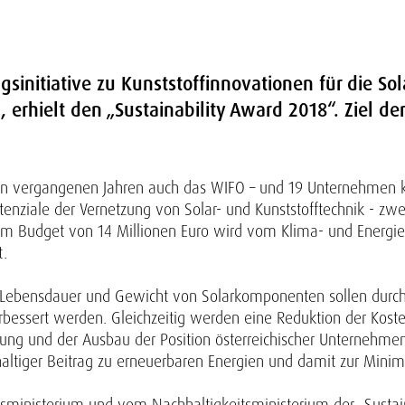
gsinitiative zu Kunststoffinnovationen für die Sol
 erhielt den „Sustainability Award 2018“. Ziel der
 in vergangenen Jahren auch das WIFO – und 19 Unternehmen ko
tenziale der Vernetzung von Solar- und Kunststofftechnik - zwei
m Budget von 14 Millionen Euro wird vom Klima- und Energief
t.
ät, Lebensdauer und Gewicht von Solarkomponenten sollen durch 
rbessert werden. Gleichzeitig werden eine Reduktion der Ko
rkung und der Ausbau der Position österreichischer Unternehm
altiger Beitrag zu erneuerbaren Energien und damit zur Mini
sministerium und vom Nachhaltigkeitsministerium der „Sustain