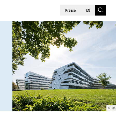
Presse
EN
© JKU