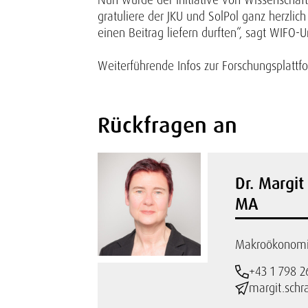
gratuliere der JKU und SolPol ganz herzlic
einen Beitrag liefern durften“, sagt WIF
Weiterführende Infos zur Forschungsplattf
Rückfragen an
Dr. Margit
MA
Makroökonomie
+43 1 798 2
margit.schr