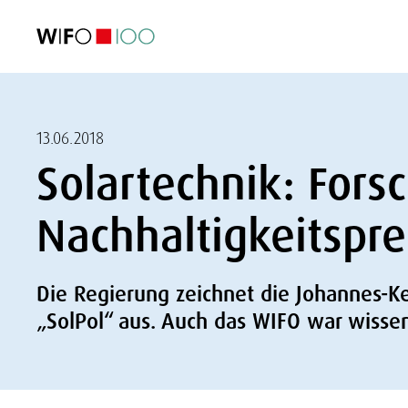
AKTUELL
AKTUELL
AKTUELL
AKTUELL
Außenhandel
Außenhandel
Außenhandel
Außenhandel
Visualisierungen
Visualisierungen
Visualisierungen
Visualisierungen
WIFO-Wirtsc
WIFO-Wirtsc
WIFO-Wirtsc
WIFO-Wirtsc
13.06.2018
Solartechnik: Fors
Nachhaltigkeitspre
Die Regierung zeichnet die Johannes-Kepl
„SolPol“ aus. Auch das WIFO war wissens