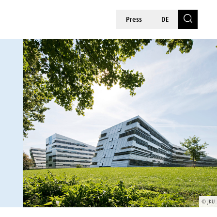
Press
DE
© JKU