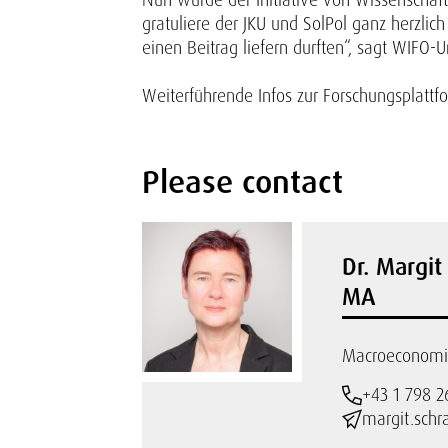
gratuliere der JKU und SolPol ganz herzlic
einen Beitrag liefern durften“, sagt WIF
Weiterführende Infos zur Forschungsplattf
Please contact
Dr. Margit
MA
Macroeconomic
+43 1 798 2
margit.schr