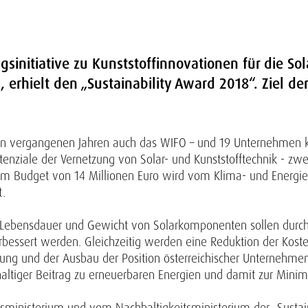
gsinitiative zu Kunststoffinnovationen für die Sol
 erhielt den „Sustainability Award 2018“. Ziel der
 in vergangenen Jahren auch das WIFO – und 19 Unternehmen ko
tenziale der Vernetzung von Solar- und Kunststofftechnik - zwei
m Budget von 14 Millionen Euro wird vom Klima- und Energief
t.
ät, Lebensdauer und Gewicht von Solarkomponenten sollen durch 
rbessert werden. Gleichzeitig werden eine Reduktion der Ko
rkung und der Ausbau der Position österreichischer Unternehm
altiger Beitrag zu erneuerbaren Energien und damit zur Mini
sministerium und vom Nachhaltigkeitsministerium der „Sustain