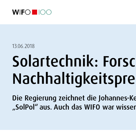
FEATURED
FEATURED
FEATURED
FEATURED
Foreign Trade
Foreign Trade
Foreign Trade
Foreign Trade
Visualisations
Visualisations
Visualisations
Visualisations
WIFO Economi
WIFO Economi
WIFO Economi
WIFO Economi
13.06.2018
Solartechnik: Fors
Nachhaltigkeitspre
Die Regierung zeichnet die Johannes-Kepl
„SolPol“ aus. Auch das WIFO war wissens