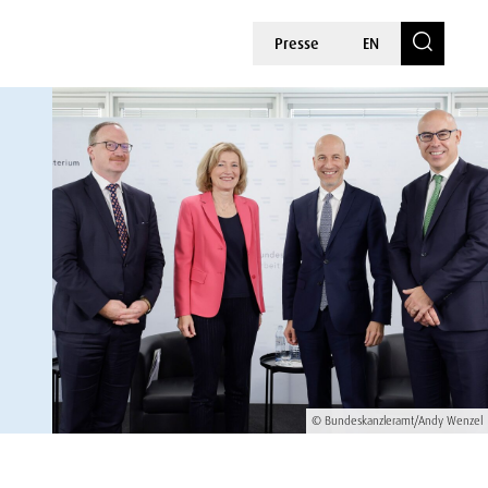
Presse
EN
© Bundeskanzleramt/Andy Wenzel