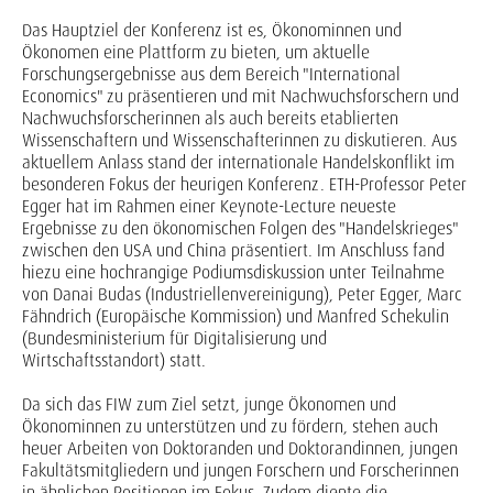
Das Hauptziel der Konferenz ist es, Ökonominnen und
Ökonomen eine Plattform zu bieten, um aktuelle
Forschungsergebnisse aus dem Bereich "International
Economics" zu präsentieren und mit Nachwuchsforschern und
Nachwuchsforscherinnen als auch bereits etablierten
Wissenschaftern und Wissenschafterinnen zu diskutieren. Aus
aktuellem Anlass stand der internationale Handelskonflikt im
besonderen Fokus der heurigen Konferenz. ETH-Professor Peter
Egger hat im Rahmen einer Keynote-Lecture neueste
Ergebnisse zu den ökonomischen Folgen des "Handelskrieges"
zwischen den USA und China präsentiert. Im Anschluss fand
hiezu eine hochrangige Podiumsdiskussion unter Teilnahme
von Danai Budas (Industriellenvereinigung), Peter Egger, Marc
Fähndrich (Europäische Kommission) und Manfred Schekulin
(Bundesministerium für Digitalisierung und
Wirtschaftsstandort) statt.
Da sich das FIW zum Ziel setzt, junge Ökonomen und
Ökonominnen zu unterstützen und zu fördern, stehen auch
heuer Arbeiten von Doktoranden und Doktorandinnen, jungen
Fakultätsmitgliedern und jungen Forschern und Forscherinnen
in ähnlichen Positionen im Fokus. Zudem diente die