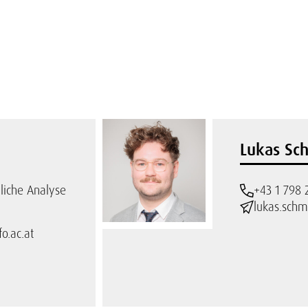
Lukas Sc
iche Analyse
+43 1 798 
lukas.schm
o.ac.at