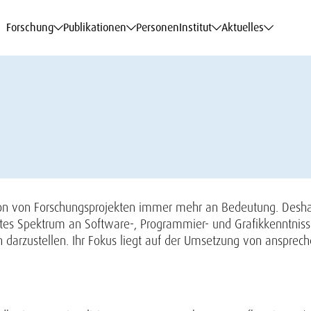
haftsdaten
haftsdaten
haftsdaten
haftsdaten
Karriere
Karriere
Karriere
Karriere
Modelle am WIFO
Modelle am WIFO
Modelle am WIFO
Modelle am WIFO
Forschung
Publikationen
Personen
Institut
Aktuelles
ion von Forschungsprojekten immer mehr an Bedeutung. Desha
ites Spektrum an Software-, Programmier- und Grafikkenntniss
darzustellen. Ihr Fokus liegt auf der Umsetzung von ansprec