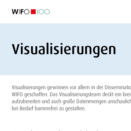
AKTUELL
AKTUELL
AKTUELL
AKTUELL
Außenhandel
Außenhandel
Außenhandel
Außenhandel
Visualisierungen
Visualisierungen
Visualisierungen
Visualisierungen
WIFO-Wirtsc
WIFO-Wirtsc
WIFO-Wirtsc
WIFO-Wirtsc
Visualisierungen
Visualisierungen gewinnen vor allem in der Disseminat
WIFO geschaffen. Das Visualisierungsteam deckt ein bre
aufzubereiten und auch große Datenmengen anschaulich 
bei Bedarf barrierefrei zu gestalten.