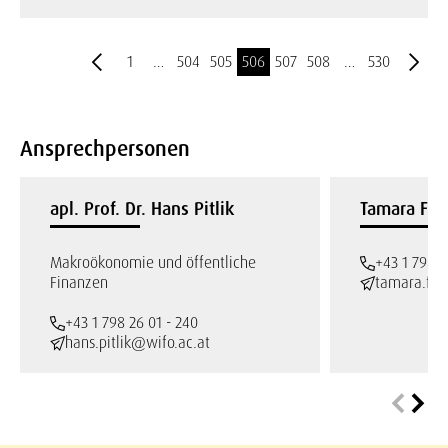
1
…
504
505
506
507
508
…
530
Ansprechpersonen
apl. Prof. Dr. Hans Pitlik
Tamara Fel
Makroökonomie und öffentliche
+43 1 798 2
Finanzen
tamara.fel
+43 1 798 26 01 - 240
hans.pitlik@wifo.ac.at