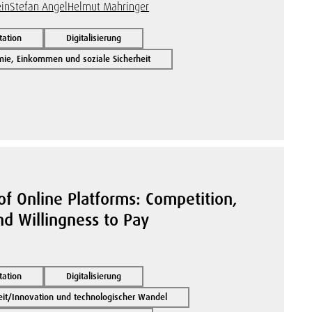
ein
Stefan Angel
Helmut Mahringer
tation
Digitalisierung
ie, Einkommen und soziale Sicherheit
of Online Platforms: Competition,
nd Willingness to Pay
tation
Digitalisierung
it/Innovation und technologischer Wandel