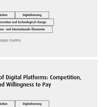
tation
Digitalisierung
novation and technological change
ions- und internationale Ökonomie
Basque Country
of Digital Platforms: Competition,
nd Willingness to Pay
tation
Digitalisierung