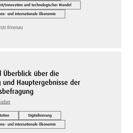
it/Innovation und technologischer Wandel
ions- und internationale Ökonomie
ität Ilmenau
d Überblick über die
g und Hauptergebnisse der
sbefragung
Sieber
tation
Digitalisierung
ions- und internationale Ökonomie