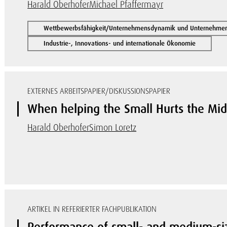
Harald Oberhofer
Michael Pfaffermayr
Wettbewerbsfähigkeit/Unternehmensdynamik und Unternehmen
Industrie-, Innovations- und internationale Ökonomie
EXTERNES ARBEITSPAPIER/DISKUSSIONSPAPIER
When helping the Small Hurts the Mid
Harald Oberhofer
Simon Loretz
ARTIKEL IN REFERIERTER FACHPUBLIKATION
Performance of small- and medium-size