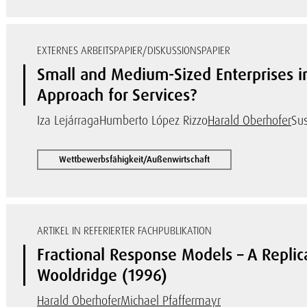
EXTERNES ARBEITSPAPIER/DISKUSSIONSPAPIER
Small and Medium-Sized Enterprises in
Approach for Services?
Iza Lejárraga
Humberto López Rizzo
Harald Oberhofer
Su
Wettbewerbsfähigkeit/Außenwirtschaft
ARTIKEL IN REFERIERTER FACHPUBLIKATION
Fractional Response Models – A Replic
Wooldridge (1996)
Harald Oberhofer
Michael Pfaffermayr