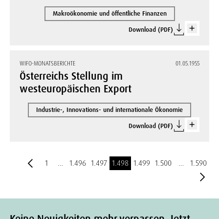
Makroökonomie und öffentliche Finanzen
Download (PDF)
WIFO-MONATSBERICHTE
01.05.1955
Österreichs Stellung im
westeuropäischen Export
Industrie-, Innovations- und internationale Ökonomie
Download (PDF)
1
…
1.496
1.497
1.498
1.499
1.500
…
1.590