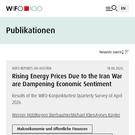
EN
Publikationen
Neueste zuerst
WIFO REPORTS ON AUSTRIA
18.06.2026
Rising Energy Prices Due to the Iran War
are Dampening Economic Sentiment
Results of the WIFO-Konjunkturtest Quarterly Survey of April
2026
Werner Hölzl
Jürgen Bierbaumer
Michael Klien
Agnes Kügler
Makroökonomie und öffentliche Finanzen