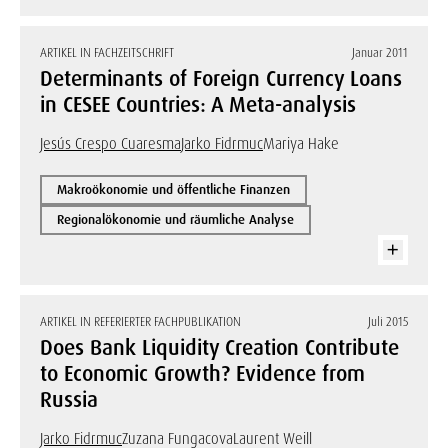
ARTIKEL IN FACHZEITSCHRIFT
Januar 2011
Determinants of Foreign Currency Loans
in CESEE Countries: A Meta-analysis
Jesús Crespo Cuaresma
Jarko Fidrmuc
Mariya Hake
Makroökonomie und öffentliche Finanzen
Regionalökonomie und räumliche Analyse
ARTIKEL IN REFERIERTER FACHPUBLIKATION
Juli 2015
Does Bank Liquidity Creation Contribute
to Economic Growth? Evidence from
Russia
Jarko Fidrmuc
Zuzana Fungacova
Laurent Weill