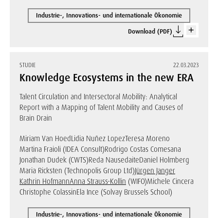
Industrie-, Innovations- und internationale Ökonomie
Download (PDF)
STUDIE
22.03.2023
Knowledge Ecosystems in the new ERA
Talent Circulation and Intersectoral Mobility: Analytical
Report with a Mapping of Talent Mobility and Causes of
Brain Drain
Miriam Van Hoed
Lidia Nuñez Lopez
Teresa Moreno
Martina Fraioli (IDEA Consult)
Rodrigo Costas Comesana
Jonathan Dudek (CWTS)
Reda Nausedaite
Daniel Holmberg
Maria Ricksten (Technopolis Group Ltd)
Jürgen Janger
Kathrin Hofmann
Anna Strauss-Kollin
(WIFO)
Michele Cincera
Christophe Colassin
Ela Ince (Solvay Brussels School)
Industrie-, Innovations- und internationale Ökonomie