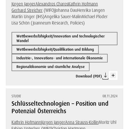
Jürgen Janger
Alexandros Charos
Kathrin Hofmann
Gerhard Streicher
(WIFO)
Johanna Dau
Henrika Langen
Martin Unger (IHS)
Angelika Sauer-Malin
Michael Ploder
Lisa Schön (Joanneum Research, Policies)
Wettbewerbsfähigkeit/Innovation und technologischer
Wandel
Wettbewerbsfähigkeit/Qualifikation und Bildung
Industrie-, Innovations- und internationale Ökonomie
Regionalökonomie und räumliche Analyse
Download (PDF)
STUDIE
08.11.2024
Schlüsseltechnologien – Position und
Potenzial Österreichs
Kathrin Hofmann
Jürgen Janger
Anna Strauss-Kollin
Moritz Uhl
Fabian Unterlass
(WIFO)
Christian Hartmann