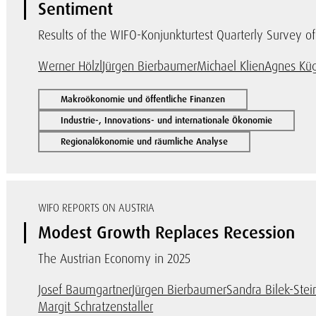
Sentiment
Results of the WIFO-Konjunkturtest Quarterly Survey of
Werner Hölzl
Jürgen Bierbaumer
Michael Klien
Agnes Küg
Makroökonomie und öffentliche Finanzen
Industrie-, Innovations- und internationale Ökonomie
Regionalökonomie und räumliche Analyse
WIFO REPORTS ON AUSTRIA
Modest Growth Replaces Recession
The Austrian Economy in 2025
Josef Baumgartner
Jürgen Bierbaumer
Sandra Bilek-Stei
Margit Schratzenstaller