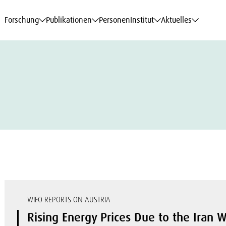
haftsdaten
haftsdaten
haftsdaten
haftsdaten
Karriere
Karriere
Karriere
Karriere
Modelle am WIFO
Modelle am WIFO
Modelle am WIFO
Modelle am WIFO
Forschung
Publikationen
Personen
Institut
Aktuelles
WIFO REPORTS ON AUSTRIA
Rising Energy Prices Due to the Iran