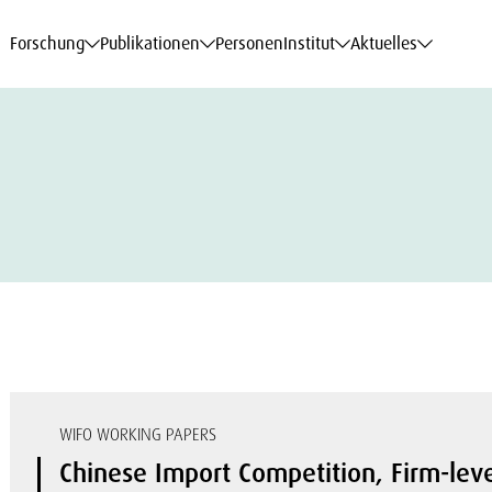
haftsdaten
haftsdaten
haftsdaten
haftsdaten
Karriere
Karriere
Karriere
Karriere
Modelle am WIFO
Modelle am WIFO
Modelle am WIFO
Modelle am WIFO
Forschung
Publikationen
Personen
Institut
Aktuelles
WIFO WORKING PAPERS
Chinese Import Competition, Firm-leve