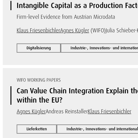
Intangible Capital as a Production Fact
Firm-level Evidence from Austrian Microdata
Klaus Friesenbichler
Agnes Kügler
(WIFO)
Julia Schieber
Digitalisierung
Industrie-, Innovations- und internat
WIFO WORKING PAPERS
Can Value Chain Integration Explain 
within the EU?
Agnes Kügler
Andreas Reinstaller
Klaus Friesenbichler
Lieferketten
Industrie-, Innovations- und internation