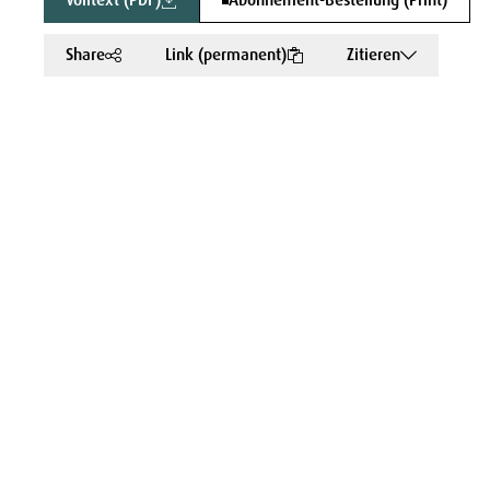
Volltext (PDF)
Abonnement-Bestellung (Print)
Share
Link (permanent)
Zitieren