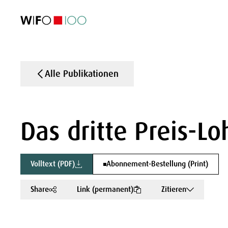
AKTUELL
AKTUELL
AKTUELL
AKTUELL
Außenhandel
Außenhandel
Außenhandel
Außenhandel
Visualisierungen
Visualisierungen
Visualisierungen
Visualisierungen
WIFO-Wirtsc
WIFO-Wirtsc
WIFO-Wirtsc
WIFO-Wirtsc
Alle Publikationen
Das dritte Preis-
Volltext (PDF)
Abonnement-Bestellung (Print)
Share
Link (permanent)
Zitieren