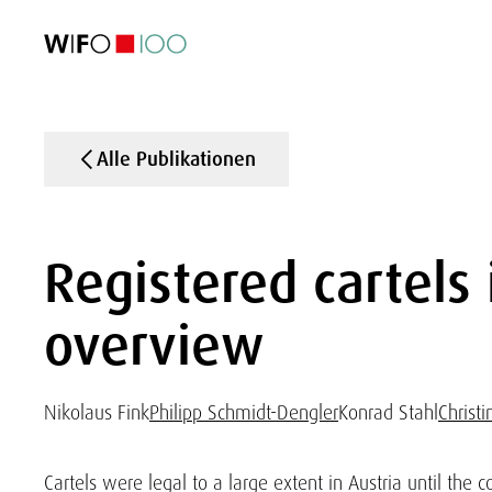
AKTUELL
AKTUELL
AKTUELL
AKTUELL
Außenhandel
Außenhandel
Außenhandel
Außenhandel
Visualisierungen
Visualisierungen
Visualisierungen
Visualisierungen
WIFO-Wirtsc
WIFO-Wirtsc
WIFO-Wirtsc
WIFO-Wirtsc
Alle Publikationen
Registered cartels 
overview
Nikolaus Fink
Philipp Schmidt-Dengler
Konrad Stahl
Christ
Cartels were legal to a large extent in Austria until the