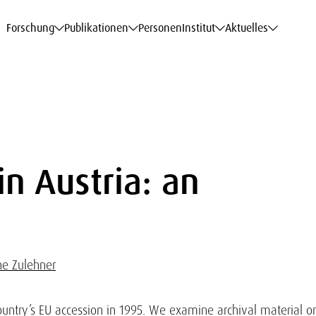
haftsdaten
haftsdaten
haftsdaten
haftsdaten
Karriere
Karriere
Karriere
Karriere
Modelle am WIFO
Modelle am WIFO
Modelle am WIFO
Modelle am WIFO
Forschung
Publikationen
Personen
Institut
Aktuelles
in Austria: an
ine Zulehner
 country’s EU accession in 1995. We examine archival material o