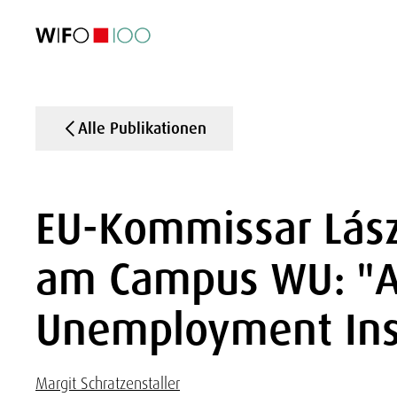
AKTUELL
AKTUELL
AKTUELL
AKTUELL
Außenhandel
Außenhandel
Außenhandel
Außenhandel
Visualisierungen
Visualisierungen
Visualisierungen
Visualisierungen
WIFO-Wirtsc
WIFO-Wirtsc
WIFO-Wirtsc
WIFO-Wirtsc
Alle Publikationen
EU-Kommissar Lász
am Campus WU: "A
Unemployment Ins
Margit Schratzenstaller