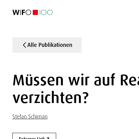
AKTUELL
AKTUELL
AKTUELL
AKTUELL
Außenhandel
Außenhandel
Außenhandel
Außenhandel
Visualisierungen
Visualisierungen
Visualisierungen
Visualisierungen
WIFO-Wirtsc
WIFO-Wirtsc
WIFO-Wirtsc
WIFO-Wirtsc
Alle Publikationen
Müssen wir auf Re
verzichten?
Stefan Schiman