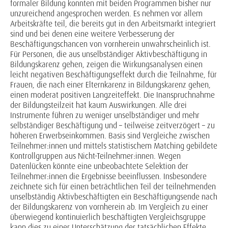
formaler Bildung konnten mit beiden Programmen bisher nur
unzureichend angesprochen werden. Es nehmen vor allem
Arbeitskräfte teil, die bereits gut in den Arbeitsmarkt integriert
sind und bei denen eine weitere Verbesserung der
Beschäftigungschancen von vornherein unwahrscheinlich ist.
Für Personen, die aus unselbständiger Aktivbeschäftigung in
Bildungskarenz gehen, zeigen die Wirkungsanalysen einen
leicht negativen Beschäftigungseffekt durch die Teilnahme, für
Frauen, die nach einer Elternkarenz in Bildungskarenz gehen,
einen moderat positiven Langzeiteffekt. Die Inanspruchnahme
der Bildungsteilzeit hat kaum Auswirkungen. Alle drei
Instrumente führen zu weniger unselbständiger und mehr
selbständiger Beschäftigung und – teilweise zeitverzögert – zu
höheren Erwerbseinkommen. Basis sind Vergleiche zwischen
Teilnehmer:innen und mittels statistischem Matching gebildete
Kontrollgruppen aus Nicht-Teilnehmer:innen. Wegen
Datenlücken könnte eine unbeobachtete Selektion der
Teilnehmer:innen die Ergebnisse beeinflussen. Insbesondere
zeichnete sich für einen beträchtlichen Teil der teilnehmenden
unselbständig Aktivbeschäftigten ein Beschäftigungsende nach
der Bildungskarenz von vornherein ab. Im Vergleich zu einer
überwiegend kontinuierlich beschäftigten Vergleichsgruppe
kann dies zu einer Unterschätzung der tatsächlichen Effekte