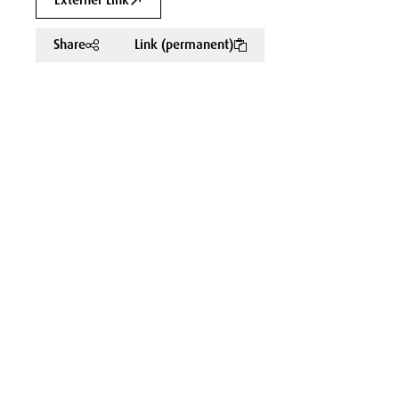
Externer Link
Share
Link (permanent)