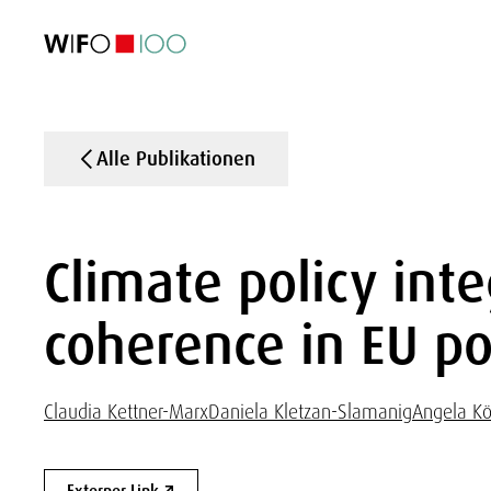
AKTUELL
AKTUELL
AKTUELL
AKTUELL
Außenhandel
Außenhandel
Außenhandel
Außenhandel
Visualisierungen
Visualisierungen
Visualisierungen
Visualisierungen
WIFO-Wirtsc
WIFO-Wirtsc
WIFO-Wirtsc
WIFO-Wirtsc
Alle Publikationen
Climate policy int
coherence in EU po
Claudia Kettner-Marx
Daniela Kletzan-Slamanig
Angela Kö