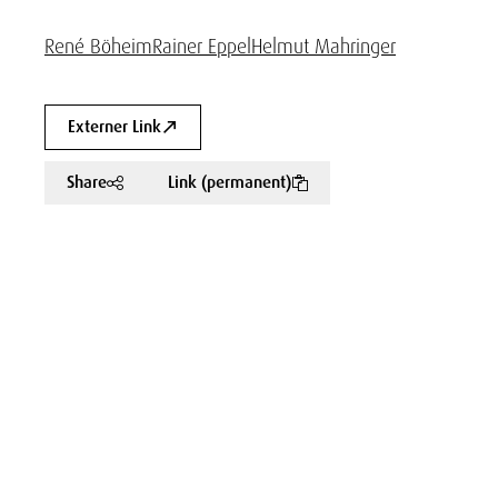
René Böheim
Rainer Eppel
Helmut Mahringer
Externer Link
Share
Link (permanent)