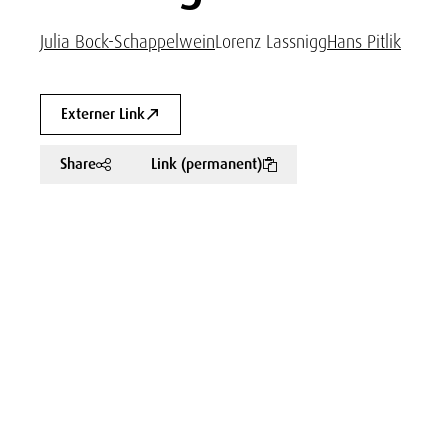
Julia Bock-Schappelwein
Lorenz Lassnigg
Hans Pitlik
Externer Link
Share
Link (permanent)