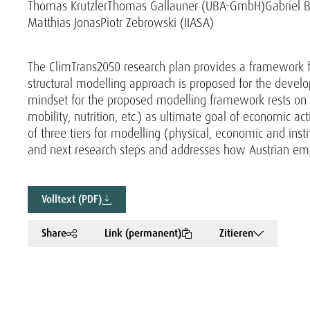
Thomas Krutzler
Thomas Gallauner (UBA-GmbH)
Gabriel 
Matthias Jonas
Piotr Zebrowski (IIASA)
The ClimTrans2050 research plan provides a framework f
structural modelling approach is proposed for the develo
mindset for the proposed modelling framework rests on a 
mobility, nutrition, etc.) as ultimate goal of economic acti
of three tiers for modelling (physical, economic and inst
and next research steps and addresses how Austrian emi
Volltext (PDF)
Share
Link (permanent)
Zitieren