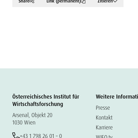
Share
Link (permanent)
Zitieren
Österreichisches Institut für
Weitere Informat
Wirtschaftsforschung
Presse
Arsenal, Objekt 20
Kontakt
1030 Wien
Karriere
+43 1 798 26 01 – 0
WIFO.tv