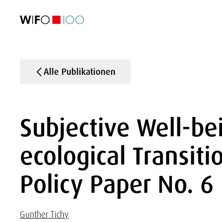
AKTUELL
AKTUELL
AKTUELL
AKTUELL
Außenhandel
Außenhandel
Außenhandel
Außenhandel
Visualisierungen
Visualisierungen
Visualisierungen
Visualisierungen
WIFO-Wirtsc
WIFO-Wirtsc
WIFO-Wirtsc
WIFO-Wirtsc
Alle Publikationen
Subjective Well-be
ecological Transi
Policy Paper No. 6
Gunther Tichy