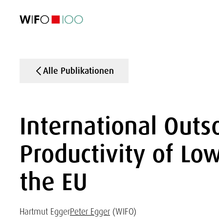
AKTUELL
AKTUELL
AKTUELL
AKTUELL
Außenhandel
Außenhandel
Außenhandel
Außenhandel
Visualisierungen
Visualisierungen
Visualisierungen
Visualisierungen
WIFO-Wirtsc
WIFO-Wirtsc
WIFO-Wirtsc
WIFO-Wirtsc
Alle Publikationen
International Outs
Productivity of Low
the EU
Hartmut Egger
Peter Egger
(WIFO)