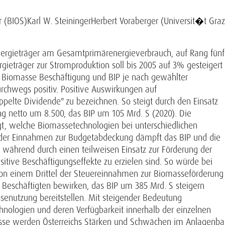
 (BIOS)
Karl W. Steininger
Herbert Voraberger (Universit�t Graz
Energieträger am Gesamtprimärenergieverbrauch, auf Rang fünf
rgieträger zur Stromproduktion soll bis 2005 auf 3% gesteigert
s Biomasse Beschäftigung und BIP je nach gewählter
urchwegs positiv. Positive Auswirkungen auf
ppelte Dividende" zu bezeichnen. So steigt durch den Einsatz
 netto um 8.500, das BIP um 105 Mrd. S (2020). Die
gt, welche Biomassetechnologien bei unterschiedlichen
der Einnahmen zur Budgetabdeckung dämpft das BIP und die
 während durch einen teilweisen Einsatz zur Förderung der
sitive Beschäftigungseffekte zu erzielen sind. So würde bei
on einem Drittel der Steuereinnahmen zur Biomasseförderung
 Beschäftigten bewirken, das BIP um 385 Mrd. S steigern
senutzung bereitstellen. Mit steigender Bedeutung
hnologien und deren Verfügbarkeit innerhalb der einzelnen
asse werden Österreichs Stärken und Schwächen im Anlagenb