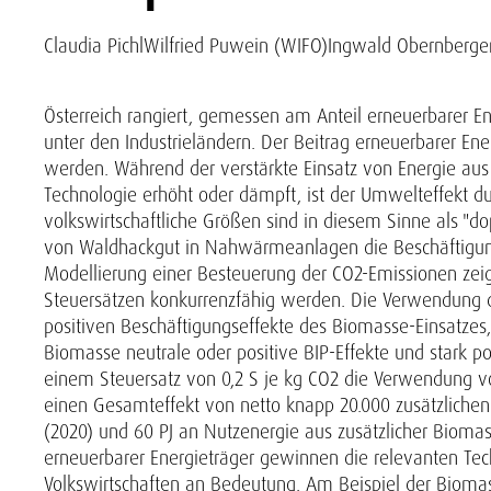
Claudia Pichl
Wilfried Puwein (WIFO)
Ingwald Obernberger
Österreich rangiert, gemessen am Anteil erneuerbarer 
unter den Industrieländern. Der Beitrag erneuerbarer Ene
werden. Während der verstärkte Einsatz von Energie au
Technologie erhöht oder dämpft, ist der Umwelteffekt d
volkswirtschaftliche Größen sind in diesem Sinne als "do
von Waldhackgut in Nahwärmeanlagen die Beschäftigung
Modellierung einer Besteuerung der CO2-Emissionen zei
Steuersätzen konkurrenzfähig werden. Die Verwendung 
positiven Beschäftigungseffekte des Biomasse-Einsatzes,
Biomasse neutrale oder positive BIP-Effekte und stark po
einem Steuersatz von 0,2 S je kg CO2 die Verwendung v
einen Gesamteffekt von netto knapp 20.000 zusätzlichen
(2020) und 60 PJ an Nutzenergie aus zusätzlicher Biomas
erneuerbarer Energieträger gewinnen die relevanten Tec
Volkswirtschaften an Bedeutung. Am Beispiel der Biom