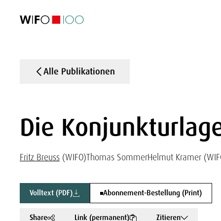
AKTUELL
AKTUELL
AKTUELL
AKTUELL
Außenhandel
Außenhandel
Außenhandel
Außenhandel
Visualisierungen
Visualisierungen
Visualisierungen
Visualisierungen
WIFO-Wirtsc
WIFO-Wirtsc
WIFO-Wirtsc
WIFO-Wirtsc
Alle Publikationen
Die Konjunkturlage
Fritz Breuss
(WIFO)
Thomas Sommer
Helmut Kramer (WIF
Volltext (PDF)
Abonnement-Bestellung (Print)
Share
Link (permanent)
Zitieren