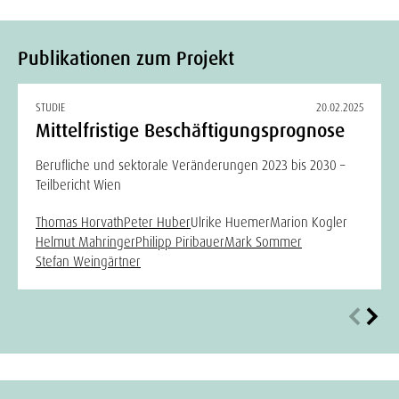
Publikationen zum Projekt
STUDIE
20.02.2025
Mittelfristige Beschäftigungsprognose
Berufliche und sektorale Veränderungen 2023 bis 2030 –
Teilbericht Wien
Thomas Horvath
Peter Huber
Ulrike Huemer
Marion Kogler
Helmut Mahringer
Philipp Piribauer
Mark Sommer
Stefan Weingärtner