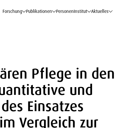
haftsdaten
haftsdaten
haftsdaten
haftsdaten
Karriere
Karriere
Karriere
Karriere
Modelle am WIFO
Modelle am WIFO
Modelle am WIFO
Modelle am WIFO
Forschung
Publikationen
Personen
Institut
Aktuelles
ären Pflege in den
uantitative und
 des Einsatzes
 im Vergleich zur