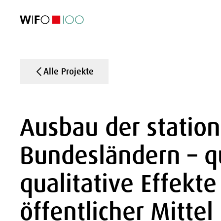
AKTUELL
AKTUELL
AKTUELL
AKTUELL
Außenhandel
Außenhandel
Außenhandel
Außenhandel
Visualisierungen
Visualisierungen
Visualisierungen
Visualisierungen
WIFO-Wirtsc
WIFO-Wirtsc
WIFO-Wirtsc
WIFO-Wirtsc
Alle Projekte
Ausbau der station
Bundesländern – q
qualitative Effekte
öffentlicher Mittel