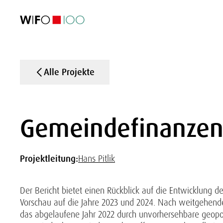
AKTUELL
AKTUELL
AKTUELL
AKTUELL
Außenhandel
Außenhandel
Außenhandel
Außenhandel
Visualisierungen
Visualisierungen
Visualisierungen
Visualisierungen
WIFO-Wirtsc
WIFO-Wirtsc
WIFO-Wirtsc
WIFO-Wirtsc
Alle Projekte
Gemeindefinanzen 
Projektleitung:
Hans Pitlik
Der Bericht bietet einen Rückblick auf die Entwicklung 
Vorschau auf die Jahre 2023 und 2024. Nach weitgehende
das abgelaufene Jahr 2022 durch unvorhersehbare geopo