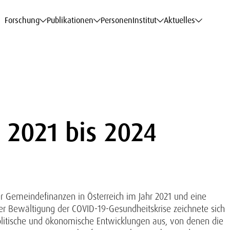
haftsdaten
haftsdaten
haftsdaten
haftsdaten
Karriere
Karriere
Karriere
Karriere
Modelle am WIFO
Modelle am WIFO
Modelle am WIFO
Modelle am WIFO
Forschung
Publikationen
Personen
Institut
Aktuelles
2021 bis 2024
der Gemeindefinanzen in Österreich im Jahr 2021 und eine
r Bewältigung der COVID-19-Gesundheitskrise zeichnete sich
litische und ökonomische Entwicklungen aus, von denen die