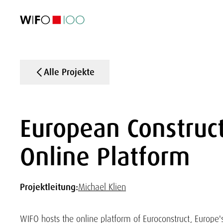
AKTUELL
AKTUELL
AKTUELL
AKTUELL
Außenhandel
Außenhandel
Außenhandel
Außenhandel
Visualisierungen
Visualisierungen
Visualisierungen
Visualisierungen
WIFO-Wirtsc
WIFO-Wirtsc
WIFO-Wirtsc
WIFO-Wirtsc
Alle Projekte
European Construc
Online Platform
Projektleitung:
Michael Klien
WIFO hosts the online platform of Euroconstruct, Europe